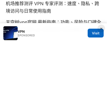
机场推荐测评 VPN 专家评测：速度、隐私、跨
境访问与日常使用指南
天空树vpn官网 最新指南：功能、风险与口碑全
×
解析，天空树 vpn 相关优化与使用要点
VPN
Visit
SPONSORED
© 2026 Rameshmetta
Rameshmetta Ltd.
Gran Vía 28
Madrid, Madrid, 28013
ES
press@rameshmetta.com