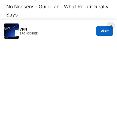
No Nonsense Guide and What Reddit Really
Says
×
VPN
Visit
SPONSORED
© 2026 Rameshmetta
Rameshmetta Ltd.
Gran Vía 28
Madrid, Madrid, 28013
ES
press@rameshmetta.com
+34 91 165 1965
About
Privacy Policy
Terms of Use