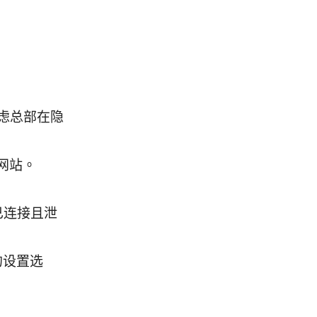
虑总部在隐
网站。
已连接且泄
的设置选