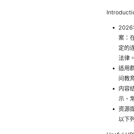
Introd
20
案：
定的
法律
适用
问教
内容
示、
资源
以下