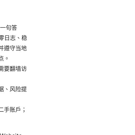
第一句答
零日志、稳
并遵守当地
点。
需要翻墙访
据、风险提
二手账户；