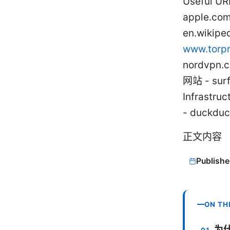
Useful UR
apple.com 
en.wikiped
www.torpr
nordvpn.
网站 - surf
Infrastru
- duckdu
正文内容
Publishe
ON TH
为