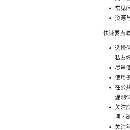
常见
资源
快速要点
选择
私友
尽量
使用
在公
漏测
关注应
项，
关注