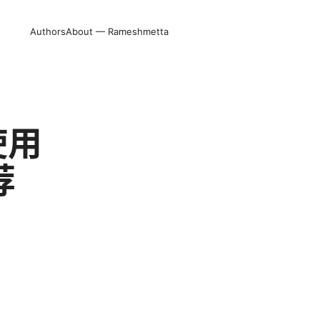
Authors
About — Rameshmetta
使用
荐