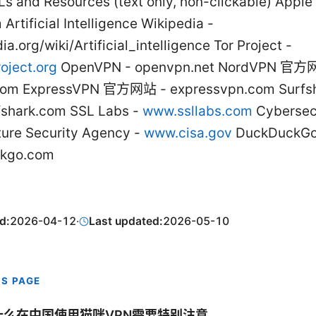
Ls and Resources (text only, non-clickable) Apple
Artificial Intelligence Wikipedia -
ia.org/wiki/Artificial_intelligence Tor Project -
oject.org
OpenVPN - openvpn.net NordVPN 官方
com ExpressVPN 官方网站 - expressvpn.com Surf
shark.com SSL Labs -
www.ssllabs.com
Cybersecu
cture Security Agency -
www.cisa.gov
DuckDuck
ckgo.com
d:
2026-04-12
·
Last updated:
2026-05-10
IS PAGE
什么在中国使用猫咪VPN需要特别注意