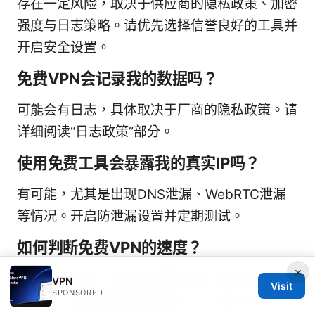
存在一定风险，取决于供应商的隐私政策、加密
强度与日志策略。请优先选择信誉良好的工具并
开启安全设置。
免费VPN会记录我的数据吗？
可能会有日志，具体取决于厂商的隐私政策。请
详细阅读“日志政策”部分。
使用免费工具会暴露我的真实IP吗？
有可能，尤其是出现DNS泄漏、WebRTC泄漏
等情况。开启防泄漏设置并定期测试。
如何判断免费VPN的速度？
×
通过多次测速、对比不同服务器，记录延迟与带
VPN
Visit
SPONSORED
宽变化，选择稳定的服务器。
壬二酸在台灣：