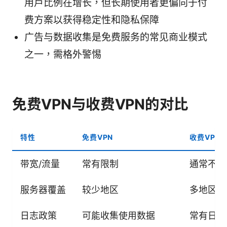
用户比例在增长，但长期使用者更偏向于付
费方案以获得稳定性和隐私保障
广告与数据收集是免费服务的常见商业模式
之一，需格外警惕
免费VPN与收费VPN的对比
特性
免费VPN
收费VPN
带宽/流量
常有限制
通常不限
服务器覆盖
较少地区
多地区
日志政策
可能收集使用数据
常有日志