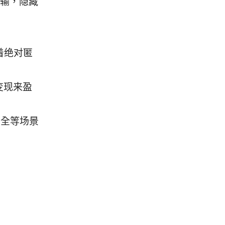
传输，隐藏
着绝对匿
变现来盈
安全等场景