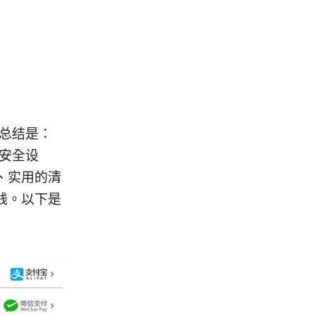
短总结是：
置安全设
、实用的清
践。以下是