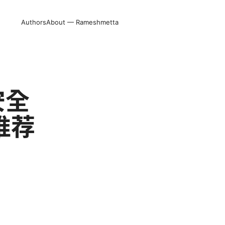
Authors
About — Rameshmetta
安全
推荐