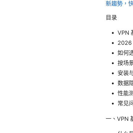
新趨勢，
目录
VPN
202
如何选
按场
安装
数据
性能
常见问
一、VPN