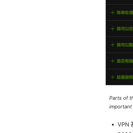
Parts of 
important 
VPN