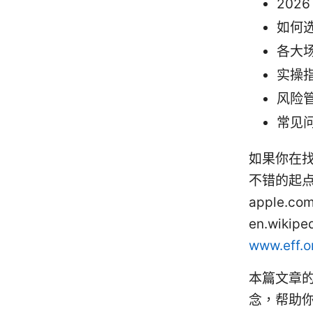
202
如何
各大
实操
风险
常见问
如果你在找
不错的起点
apple.co
en.wikip
www.eff.o
本篇文章
念，帮助