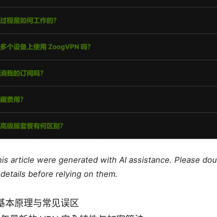
this article were generated with AI assistance. Please do
details before relying on them.
 基本原理与常见误区