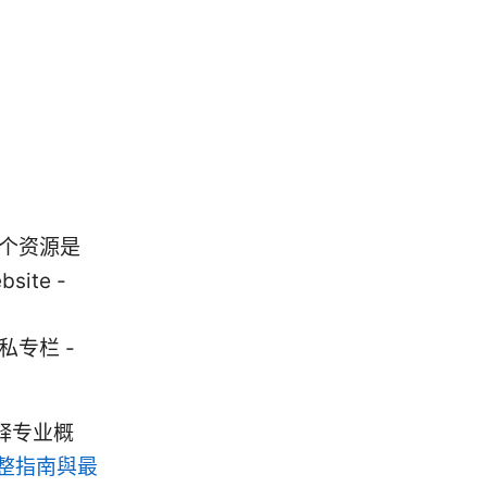
几个资源是
te -
与隐私专栏 -
释专业概
完整指南與最