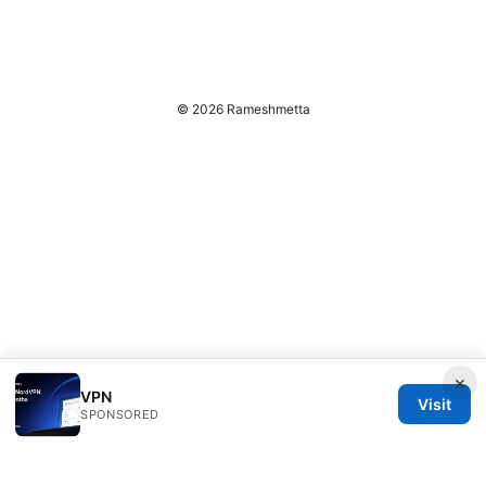
© 2026 Rameshmetta
×
VPN
Visit
SPONSORED