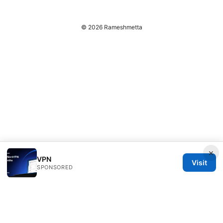
© 2026 Rameshmetta
×
VPN
Visit
SPONSORED
Rameshmetta Ltd.
Gran Vía 28
Madrid, Madrid, 28013