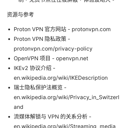
资源与参考
Proton VPN 官方网站 - protonvpn.com
Proton VPN 隐私政策 -
protonvpn.com/privacy-policy
OpenVPN 项目 - openvpn.net
IKEv2 协议介绍 -
en.wikipedia.org/wiki/IKEDescription
瑞士隐私保护法概览 -
en.wikipedia.org/wiki/Privacy_in_Switzerl
and
流媒体解锁与 VPN 的关系分析 -
en.wikipedia.org/wiki/Streaming_media