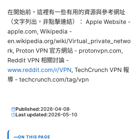
在開始前，這裡有一些有用的資源與參考網址
（文字列出，非點擊連結）： Apple Website -
apple.com, Wikipedia -
en.wikipedia.org/wiki/Virtual_private_netwo
rk, Proton VPN 官方網站 - protonvpn.com,
Reddit VPN 相關討論 -
www.reddit.com/r/VPN
, TechCrunch VPN 報
導 - techcrunch.com/tag/vpn
Published:
2026-04-08
·
Last updated:
2026-05-10
ON THIS PAGE