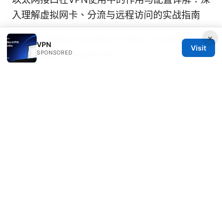
入理解虚拟网卡、分流与远程访问的实战指南
×
Does nordvpn provide a static ip address
VPN
Visit
and should you get one
SPONSORED
梯子：全面指南、用途、风险与推荐VPN解锁方
案
国外怎么访问国内网站：全面指南与实用技巧，
VPN、代理、云服务全覆盖
© 2026 Rameshmetta