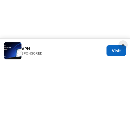
×
VPN
Visit
SPONSORED
Rameshmetta Ltd.
Gran Vía 28
Madrid, Madrid, 28013
ES
press@rameshmetta.com
+34 91 165 1965
About
Privacy Policy
Terms of Use