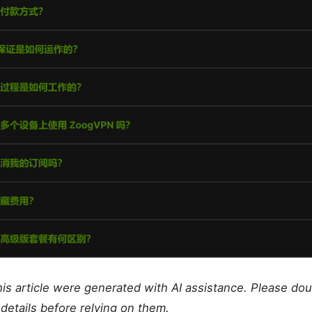
this article were generated with AI assistance. Please do
details before relying on them.