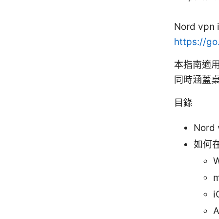
Nord v
https://g
本指南適用於
同時涵蓋
目錄
Nord
如何在
W
i
A