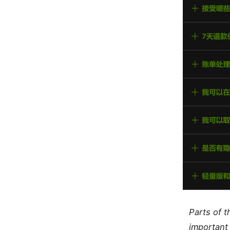
Parts of 
important 