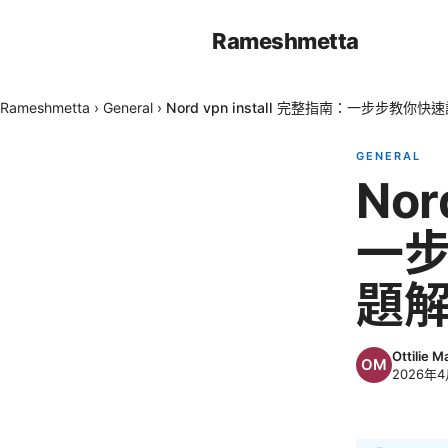
Rameshmetta
Rameshmetta
›
General
›
Nord vpn install 完整指南：一步步教
GENERAL
Nor
一
題
Ottilie M
2026年