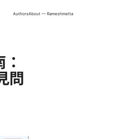
Authors
About — Rameshmetta
指南：
見問