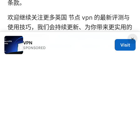
条款。
欢迎继续关注更多英国 节点 vpn 的最新评测与
使用技巧，我们会持续更新、为你带来更实用的
对比与使用体验。
2026年最佳免费美国vpn推
×
VPN
Visit
荐：安全解锁，畅游无界！全面对比与实用指南
SPONSORED
Sources:
挖矿vpn 使用与优化指南：在矿场中保护数据、
隐藏IP与提升连接稳定性
边缘vpn电脑版 完整指南：桌面端安装、设置、
性能评测、隐私保护与使用场景
Vpn使用方法 iphone 在 iPhone 上安装、设置
与高效使用 VPN 的完整指南