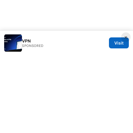
×
VPN
Visit
SPONSORED
Rameshmetta Ltd.
Gran Vía 28
Madrid, Madrid, 28013
ES
press@rameshmetta.com
+34 91 165 1965
About
Privacy Policy
Terms of Use