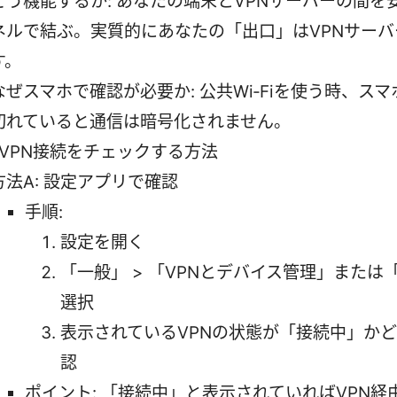
どう機能するか: あなたの端末とVPNサーバーの間を
ネルで結ぶ。実質的にあなたの「出口」はVPNサーバ
す。
なぜスマホで確認が必要か: 公共Wi‑Fiを使う時、スマ
切れていると通信は暗号化されません。
でVPN接続をチェックする方法
方法A: 設定アプリで確認
手順:
設定を開く
「一般」 > 「VPNとデバイス管理」または「
選択
表示されているVPNの状態が「接続中」か
認
ポイント: 「接続中」と表示されていればVPN経