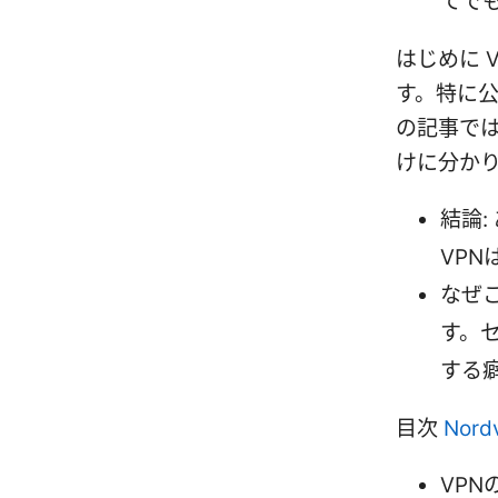
てで
はじめに 
す。特に公
の記事で
けに分か
結論
VP
なぜこ
す。
する
目次
No
VP