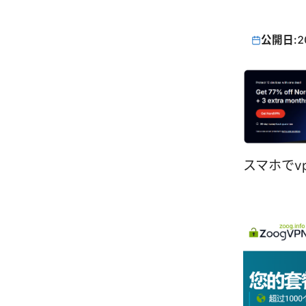
公開日:
2
スマホでv