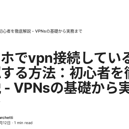
心者を徹底解説 - VPNsの基礎から実務まで
ホでvpn接続してい
認する方法：初心者を
 - VPNsの基礎から
で
archetti
月12日
·
1
min read