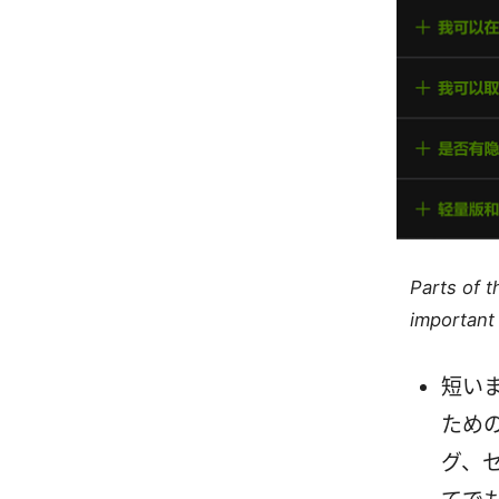
Parts of 
important 
短い
ため
グ、