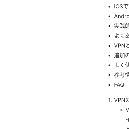
iOS
And
実践
よく
VP
追加
よく
参考
FAQ
VP