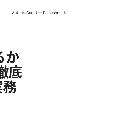
Authors
About — Rameshmetta
るか
徹底
実務