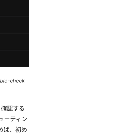
uble-check
く確認する
ューティン
めば、初め