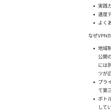
実践ガ
速度
よく
なぜVPN
地域
公開
には
ツが
プライ
て第
ボトル
して