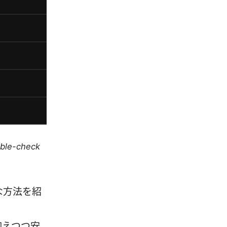
uble-check
な方法を紹
抑えつつ安