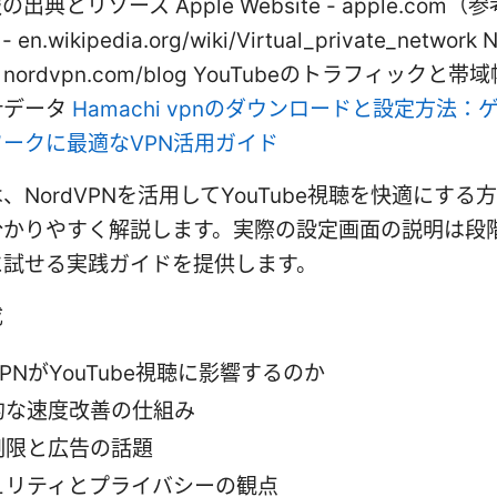
出典とリソース Apple Website - apple.com
 - en.wikipedia.org/wiki/Virtual_private_networ
 nordvpn.com/blog YouTubeのトラフィックと
計データ
Hamachi vpnのダウンロードと設定方法：
ークに最適なVPN活用ガイド
、NordVPNを活用してYouTube視聴を快適にする
分かりやすく解説します。実際の設定画面の説明は段
に試せる実践ガイドを提供します。
成
PNがYouTube視聴に影響するのか
的な速度改善の仕組み
制限と広告の話題
ュリティとプライバシーの観点