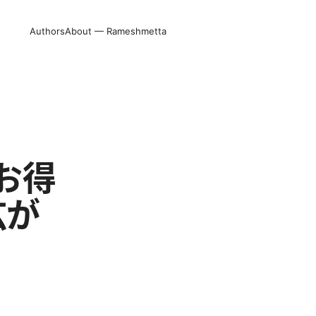
Authors
About — Rameshmetta
＆お得
広が