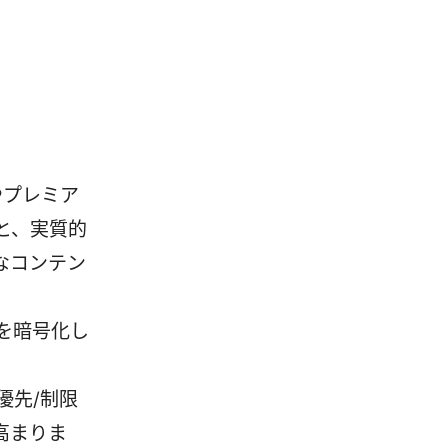
やプレミア
と、実質的
なコンテン
信を暗号化し
優先/制限
高まりま