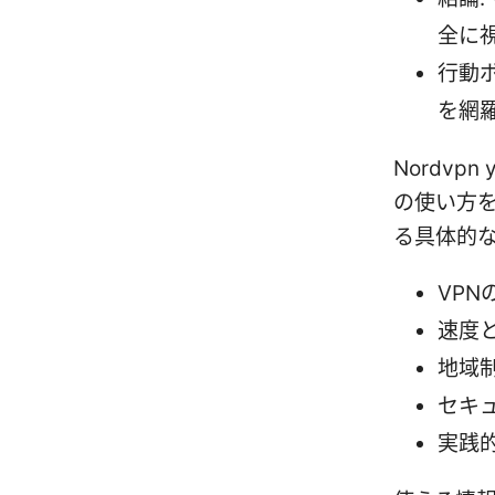
全に
行動
を網
Nordvp
の使い方
る具体的
VPN
速度
地域
セキ
実践