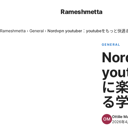
Rameshmetta
Rameshmetta
›
General
›
Nordvpn youtuber：youtubeをも
GENERAL
Nor
yo
に楽
る
Ottilie M
2026年4