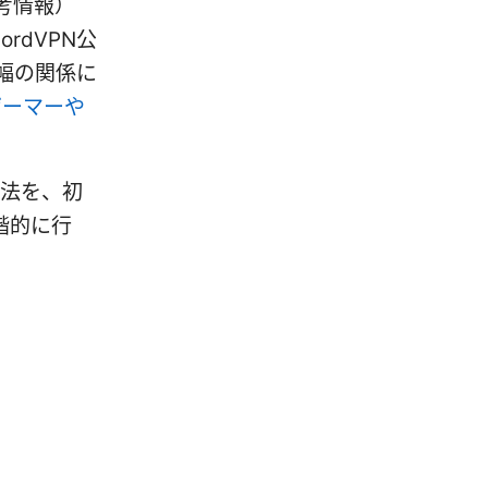
（参考情報）
k NordVPN公
帯域幅の関係に
ゲーマーや
方法を、初
階的に行