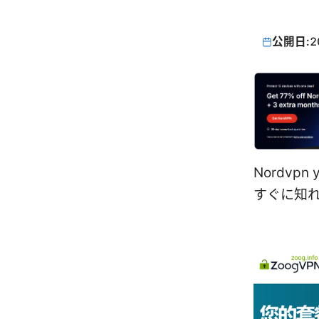
公開日:
2
Nordvp
すぐに知