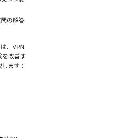
質問の解答
密は、VPN
験を改善す
説します：