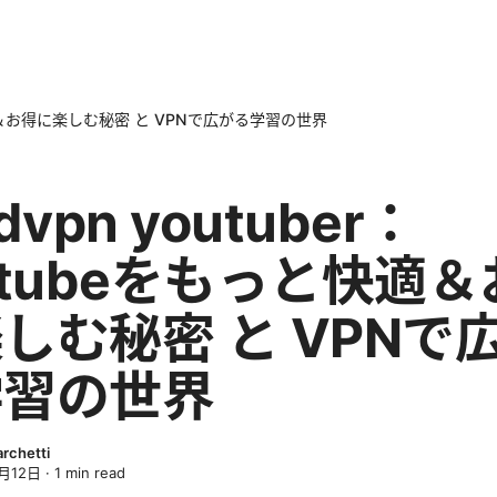
っと快適＆お得に楽しむ秘密 と VPNで広がる学習の世界
dvpn youtuber：
utubeをもっと快適
しむ秘密 と VPNで
学習の世界
archetti
月12日
·
1
min read