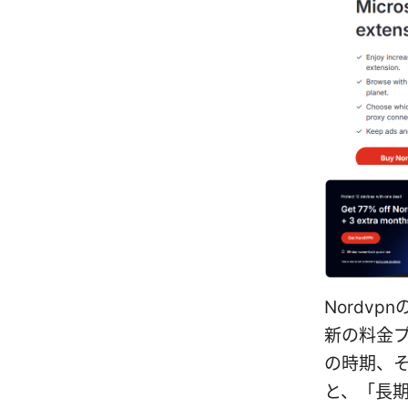
Nordv
新の料金
の時期、
と、「長