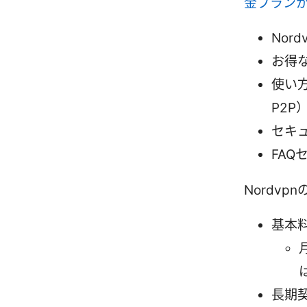
金プランか
Nor
お得
使い
P2P
セキ
FAQ
Nordv
基本
長期