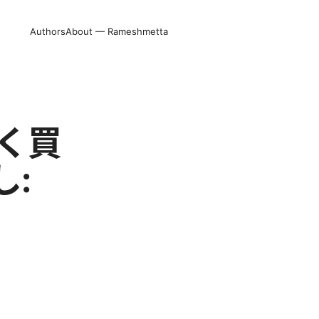
Authors
About — Rameshmetta
安く買
: