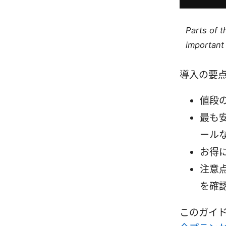
Parts of 
important 
導入の要
値段
最も
ール
お得
注意
を確
このガイ