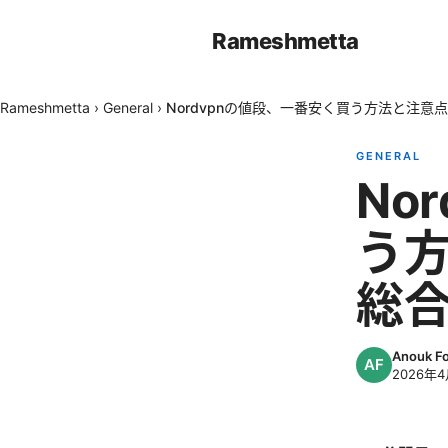
Rameshmetta
Rameshmetta
›
General
›
Nordvpnの値段、一番安く買う方法と注意
GENERAL
No
う方
総
Anouk F
2026年