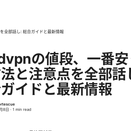
点を全部話し: 総合ガイドと最新情報
rdvpnの値段、一番
法と注意点を全部話し
合ガイドと最新情報
ortescue
4月8日
·
1
min read