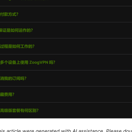
this article were generated with AI assistance. Please do