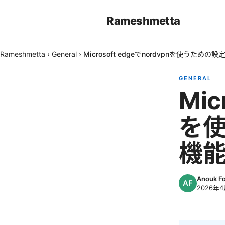
Rameshmetta
Rameshmetta
›
General
›
Microsoft edgeでnordvpnを使うた
GENERAL
Mic
を
機
Anouk F
2026年