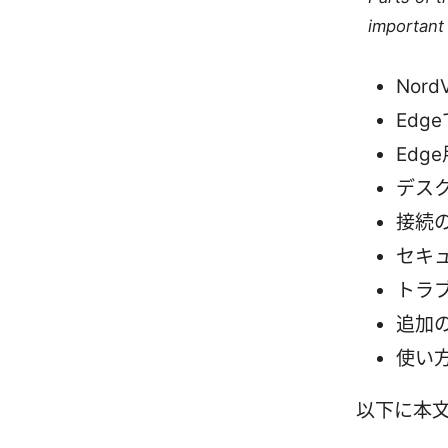
important 
Nor
Edg
Edg
デス
接続
セキ
トラ
追加
使い
以下に本