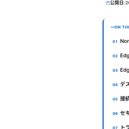
公開日:
2
ON TH
No
Ed
Ed
デ
接
セ
ト