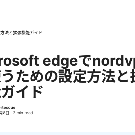
めの設定方法と拡張機能ガイド
rosoft edgeでnordv
使うための設定方法と
能ガイド
ortescue
4月8日
·
2
min read