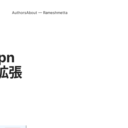
Authors
About — Rameshmetta
pn
拡張