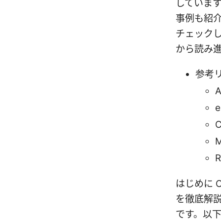
しています。
事例も紹
チェック
から読み
参考
A
e
C
M
R
はじめに C
を徹底解
です。以