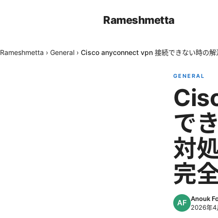
Rameshmetta
Rameshmetta
›
General
›
Cisco anyconnect vpn 接続でき
GENERAL
Cis
で
対処
完
Anouk F
2026年4