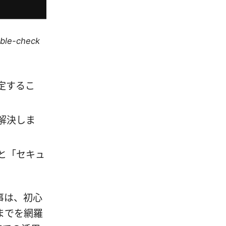
uble-check
定するこ
解決しま
と「セキュ
事は、初心
までを網羅