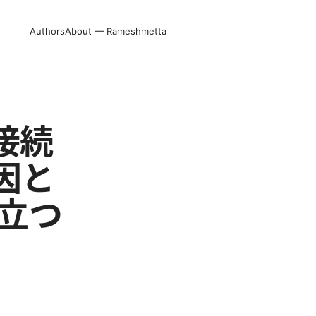
Authors
About — Rameshmetta
 接続
因と
立つ