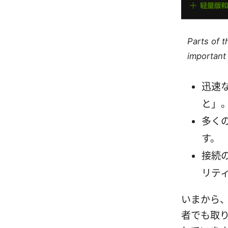
Parts of 
important 
迅速
と」
多く
す。
接続
リテ
いまから
者でも取り