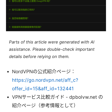
Parts of this article were generated with AI
assistance. Please double-check important
details before relying on them.
NordVPNの公式紹介ページ：
https://go.nordvpn.net/aff_c?
offer_id=15&aff_id=132441
VPNサービス比較ガイド - dpbolvw.net の
紹介ページ（参考情報として）