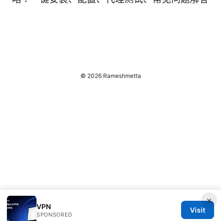
© 2026 Rameshmetta
×
VPN
Visit
SPONSORED