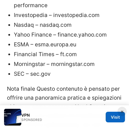
performance
Investopedia – investopedia.com
Nasdaq – nasdaq.com
Yahoo Finance – finance.yahoo.com
ESMA – esma.europa.eu
Financial Times – ft.com
Morningstar – morningstar.com
SEC – sec.gov
Nota finale Questo contenuto è pensato per
offrire una panoramica pratica e spiegazioni
chiare su come pensare a Nord Security,
×
NordVPN, e al contesto di investimento nel
VPN
Visit
SPONSORED
settore VPN e cybersecurity. Se vuoi