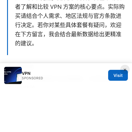
者了解和比较 VPN 方案的核心要点。实际购
买请结合个人需求、地区法规与官方条款进
行决定。若你对某些具体套餐有疑问，欢迎
在下方留言，我会结合最新数据给出更精准
的建议。
Sources:
×
VPN
Visit
Lanvpn：全面解析与实用指南，打造安全高效
SPONSORED
的VPN体验
Discord Voice Chat Not Working With VPN
Heres How To Fix It
澳门 esim 终极指南：省钱、便捷、无缝连接你