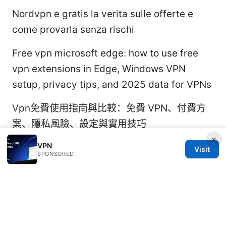
Nordvpn e gratis la verita sulle offerte e
come provarla senza rischi
Free vpn microsoft edge: how to use free
vpn extensions in Edge, Windows VPN
setup, privacy tips, and 2025 data for VPNs
Vpn免費使用指南與比較：免費 VPN、付費方
案、隱私風險、設定與實用技巧
×
VPN
Visit
SPONSORED
© 2026 Rameshmetta