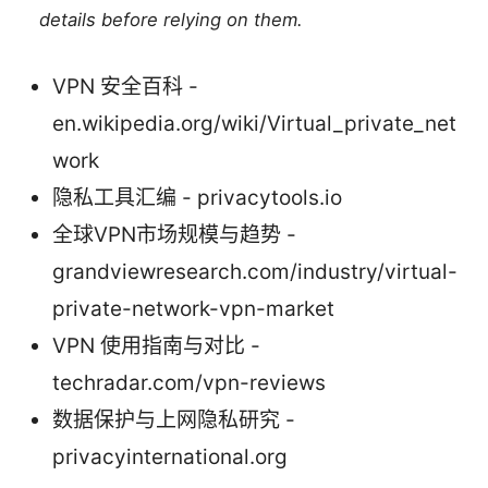
details before relying on them.
VPN 安全百科 -
en.wikipedia.org/wiki/Virtual_private_net
work
隐私工具汇编 - privacytools.io
全球VPN市场规模与趋势 -
grandviewresearch.com/industry/virtual-
private-network-vpn-market
VPN 使用指南与对比 -
techradar.com/vpn-reviews
数据保护与上网隐私研究 -
privacyinternational.org