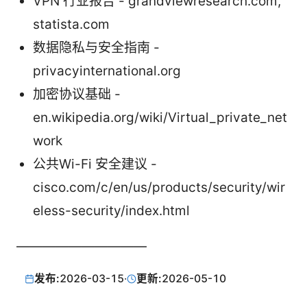
VPN 行业报告 - grandviewresearch.com,
statista.com
数据隐私与安全指南 -
privacyinternational.org
加密协议基础 -
en.wikipedia.org/wiki/Virtual_private_net
work
公共Wi-Fi 安全建议 -
cisco.com/c/en/us/products/security/wir
eless-security/index.html
——————————
发布:
2026-03-15
·
更新:
2026-05-10