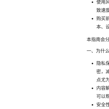
使用
致速
购买
本、
本指南会
一、为什么
隐私保
密，
点尤
内容
可以
安全性