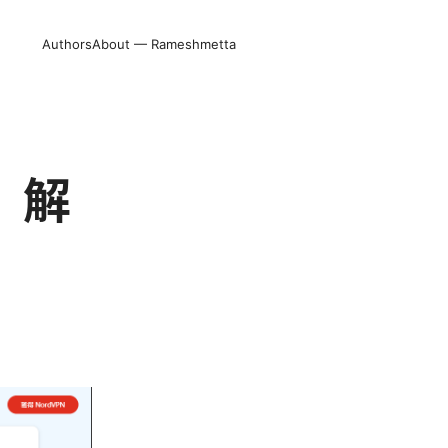
Authors
About — Rameshmetta
、解