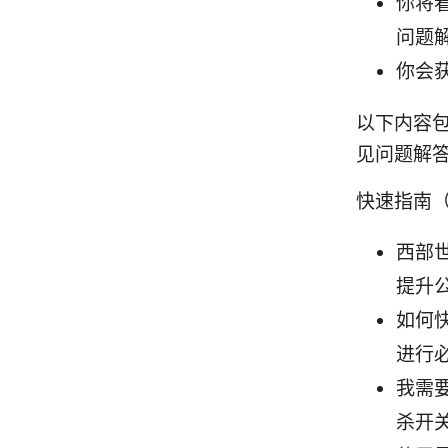
你将
问题
你会
以下内容
见问题解
快速指南
西部
提升公
如何快
进行
我需
杀开