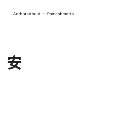
Authors
About — Rameshmetta
、安