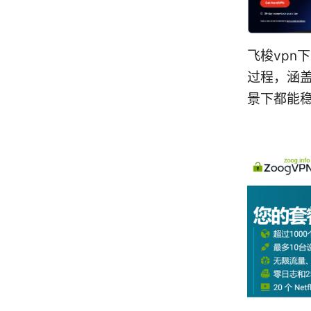
飞梭vpn
过程，涵
景下都能