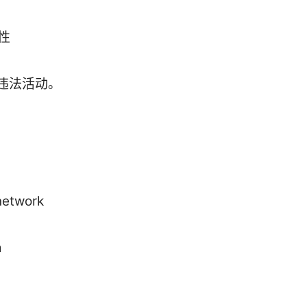
性
违法活动。
network
m