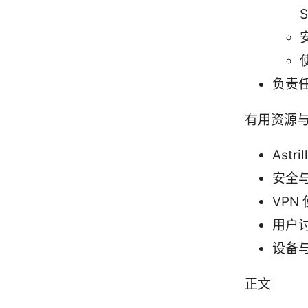
负责
有用资源
Astri
安全与隐
VPN 使
用户讨论
设备与平
正文