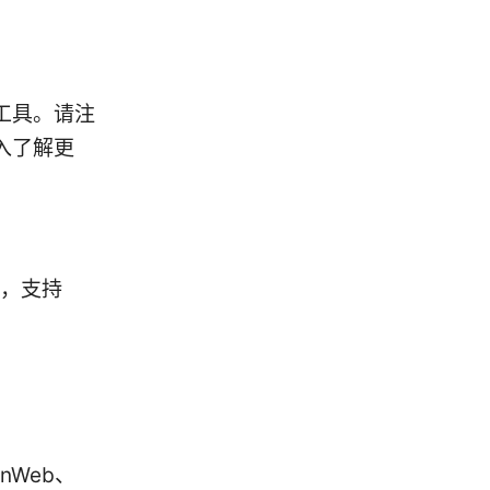
工具。请注
入了解更
装，支持
。
nWeb、