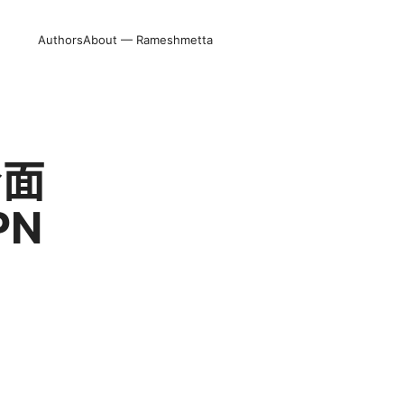
Authors
About — Rameshmetta
 全面
PN