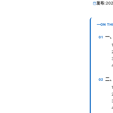
发布:
202
ON TH
一、
二