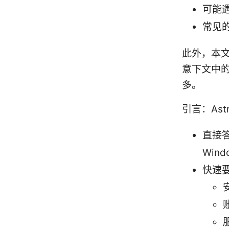
可能
常见
此外，本
意下文中
多。
引言：Astr
直接答
Win
快速