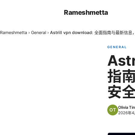
Rameshmetta
Rameshmetta
›
General
›
Astrill vpn download: 全面指南与最
GENERAL
Ast
指南
安
Olivia Tin
2026年