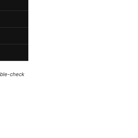
uble-check
）
）