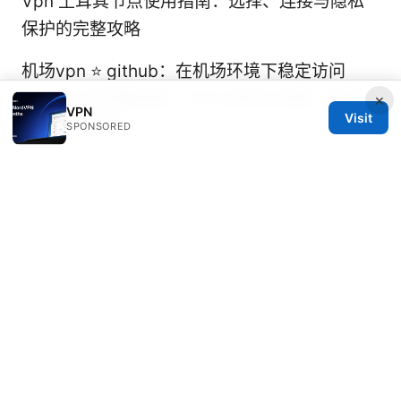
Vpn 土耳其节点使用指南：选择、连接与隐私
保护的完整攻略
机场vpn ⭐ github：在机场环境下稳定访问
GitHub 的完整指南、VPN 选择与设置、速度优
×
VPN
Visit
化与隐私保护
SPONSORED
Nordvpn how many devices can you
actually use simultaneously
中国旅行社排名：2025年靠谱选择与指南——
VPN使用场景、旅行隐私与网络安全攻略
Astrill
vpn官网：全面评测与实用指南，提升上网自由
与隐私保护