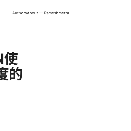
Authors
About — Rameshmetta
N使
度的