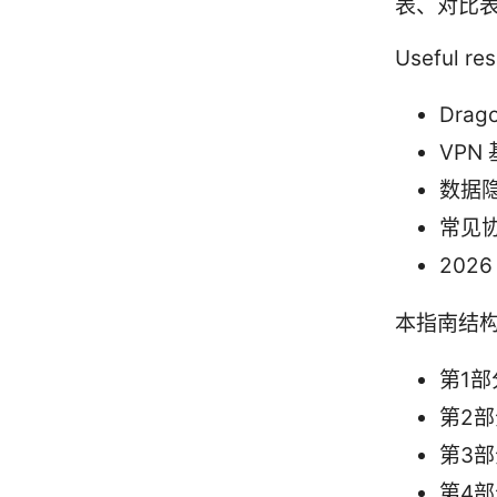
表、对比
Useful 
Dra
VPN 基
数据隐私
常见协议
2026
本指南结
第1部
第2部
第3部
第4