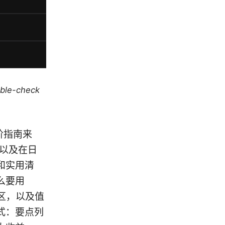
uble-check
进阶指南来
、以及在日
和实用清
么要用
区，以及值
式：要点列