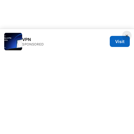
×
VPN
Visit
SPONSORED
Rameshmetta Ltd.
Gran Vía 28
Madrid, Madrid, 28013
ES
press@rameshmetta.com
+34 91 165 1965
About
Privacy Policy
Terms of Use