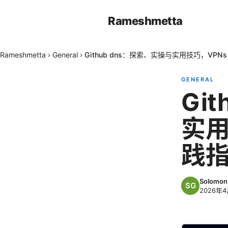
Rameshmetta
Rameshmetta
›
General
›
Github dns：探索、实操与实用技巧，VP
GENERAL
Gi
实用
践
Solomon 
2026年