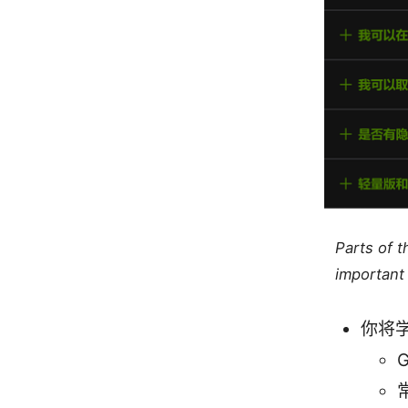
Parts of 
important 
你将