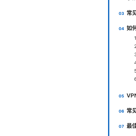
常见
如何
VP
常
最