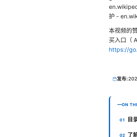
en.wikip
护 - en.wi
本视频的赞
买入口（ A
https://g
发布:
202
ON TH
目
了解