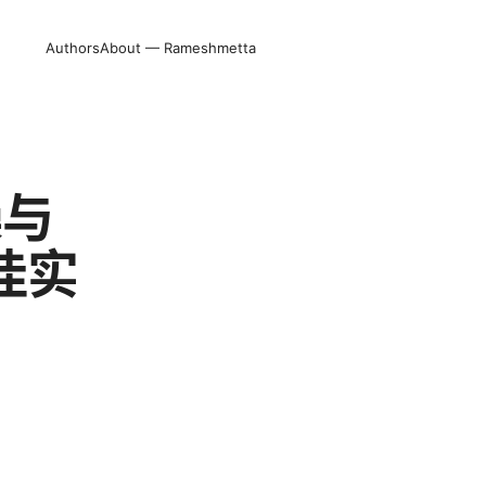
Authors
About — Rameshmetta
操与
佳实