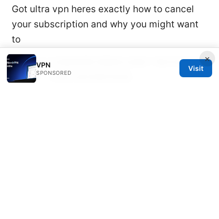
Got ultra vpn heres exactly how to cancel
your subscription and why you might want
to
×
2026年台灣最推薦的翻牆加速器下載安裝與使
VPN
Visit
SPONSORED
用教學：完整比較與實用指南
Best vpn for pc what reddit actually
recommends 2026 guide: Top Picks, How to
Choose, and Real-World Tips
© 2026 Rameshmetta