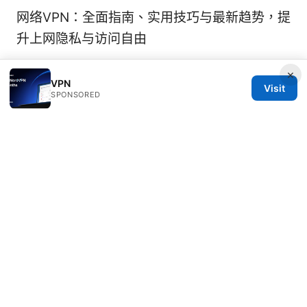
网络VPN：全面指南、实用技巧与最新趋势，提
升上网隐私与访问自由
×
VPN
Visit
SPONSORED
© 2026 Rameshmetta
Rameshmetta Ltd.
Gran Vía 28
Madrid, Madrid, 28013
ES
press@rameshmetta.com
+34 91 165 1965
About
Privacy Policy
Terms of Use