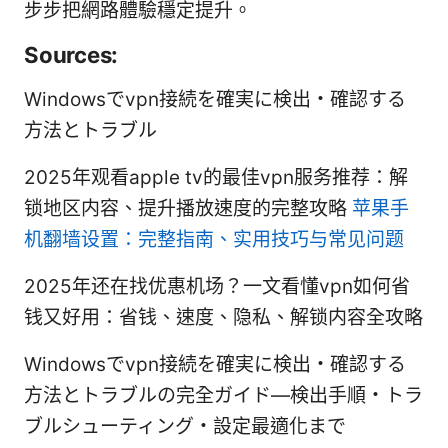
步步把網路體驗穩定提升。
Sources:
Windowsでvpn接続を確実に検出・確認する
方法とトラブル
2025年观看apple tv的最佳vpn服务推荐：解
锁地区内容、提升播放速度的完整攻略
苹果手
机翻墙设置：完整指南、实用技巧与常见问题
2025年还在找优惠机场？一文看懂vpn如何省
钱又好用：省钱、速度、隐私、解锁内容全攻略
Windowsでvpn接続を確実に検出・確認する
方法とトラブルの完全ガイド—検出手順・トラ
ブルシューティング・設定最適化まで