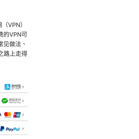
（VPN）
的VPN可
常见做法、
之路上走得