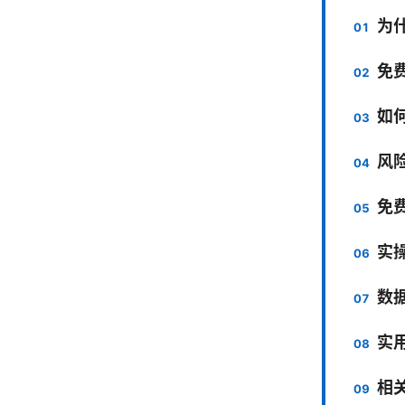
为
免
如何
风
免
实
数
实
相