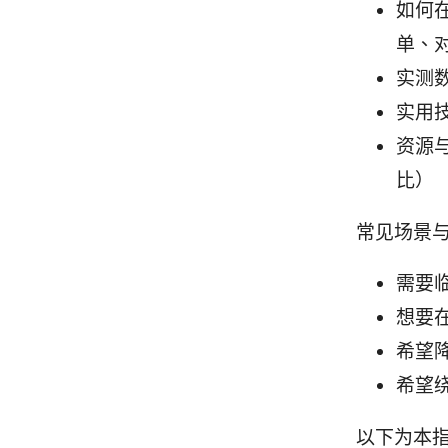
如何
单、
实测
实用
资源
比）
常见场景
需要
想要在
希望
希望
以下为本