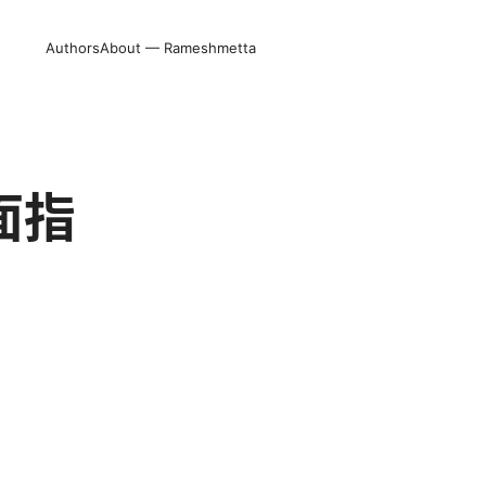
Authors
About — Rameshmetta
面指