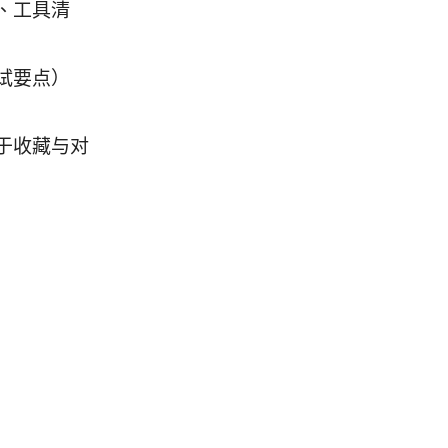
、工具清
试要点）
于收藏与对