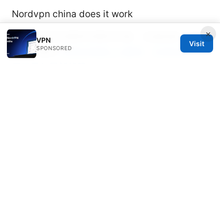
Nordvpn china does it work
×
打开网页自动跳转到黄色页面：全面指南、风险
VPN
Visit
SPONSORED
与防护要点
免费加速器vpn翻墙：全面指南、实
用工具与最新趋势
Urban vpn extraction: a comprehensive
guide to privacy, speed, streaming, and
security in 2025
Nordvpn Router Compatibility Your Ultimate
Guide: Fast, Clear, and Up-to-Date Insights