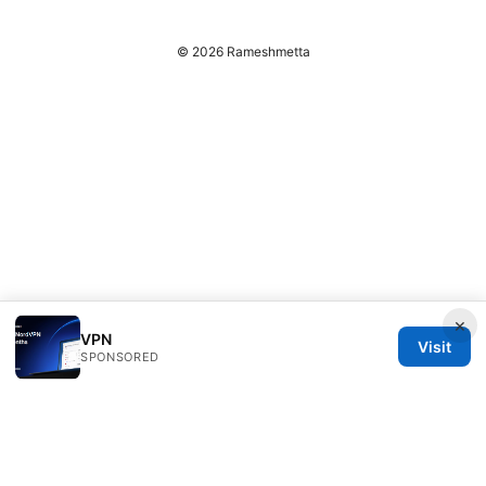
© 2026 Rameshmetta
×
VPN
Visit
SPONSORED
Rameshmetta Ltd.
Gran Vía 28
Madrid, Madrid, 28013