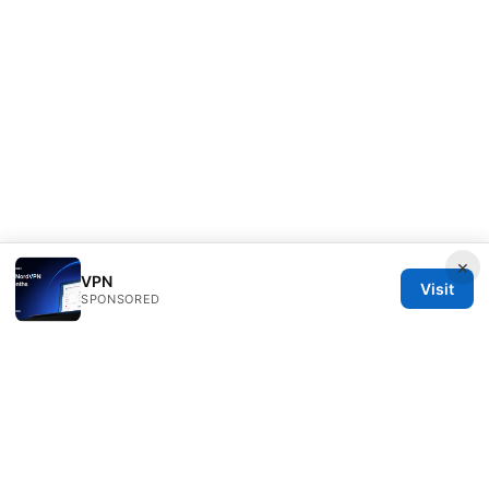
×
VPN
Visit
SPONSORED
Rameshmetta Ltd.
Gran Vía 28
Madrid, Madrid, 28013
ES
press@rameshmetta.com
+34 91 165 1965