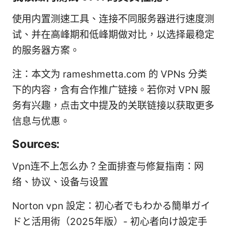
使用内置测速工具、连接不同服务器进行速度测
试、并在高峰期和低峰期做对比，以选择最稳定
的服务器方案。
注：本文为 rameshmetta.com 的 VPNs 分类
下的内容，含有合作推广链接。若你对 VPN 服
务有兴趣，点击文中提及的关联链接以获取更多
信息与优惠。
Sources:
Vpn连不上怎么办？全面排查与修复指南：网
络、协议、设备与设置
Norton vpn 設定：初心者でもわかる簡単ガイ
ドと活用術（2025年版）- 初心者向け設定手