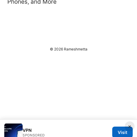
Phones, and More
© 2026 Rameshmetta
×
VPN
Visit
SPONSORED