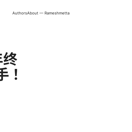
Authors
About — Rameshmetta
年终
手！