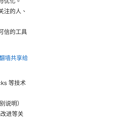
与优化。
关注的人、
可信的工具
翻墙共享给
ks 等技术
分别说明）
能改进等关