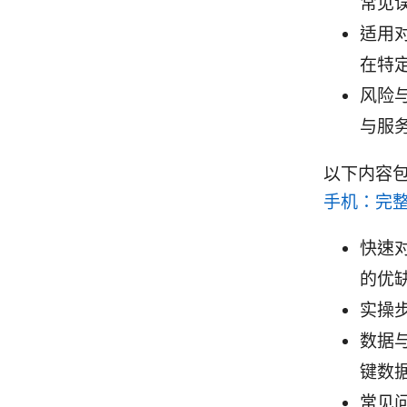
常见
适用
在特
风险
与服
以下内容
手机：完
快速对
的优
实操
数据与
键数
常见