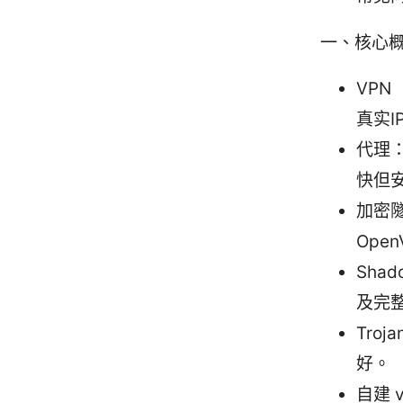
一、核心
VP
真实
代理：
快但安
加密隧
Ope
Sha
及完整
Tro
好。
自建