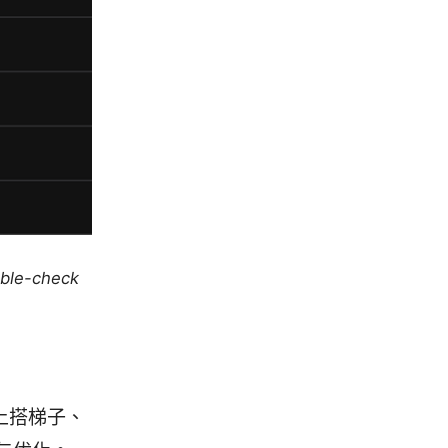
uble-check
上搭梯子、