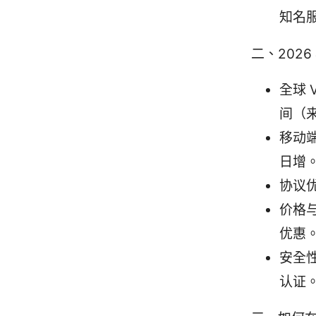
知名
二、202
全球 
间（
移动端
日增
协议优
价格
优惠
安全
认证