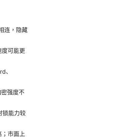
相连，隐藏
速度可能更
rd、
加密强度不
抗封锁能力较
高；市面上