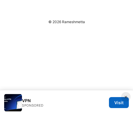
© 2026 Rameshmetta
×
VPN
Visit
SPONSORED
Rameshmetta Ltd.
Gran Vía 28