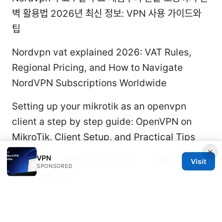
벽 활용법 2026년 최신 정보: VPN 사용 가이드와
팁
Nordvpn vat explained 2026: VAT Rules,
Regional Pricing, and How to Navigate
NordVPN Subscriptions Worldwide
Setting up your mikrotik as an openvpn
client a step by step guide: OpenVPN on
MikroTik, Client Setup, and Practical Tips
×
VPN
Vpn免费：完整指南与实用技巧，覆盖安全、速
Visit
SPONSORED
度、隐私与成本