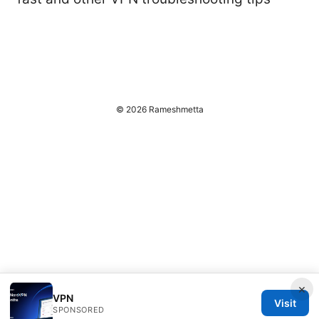
© 2026 Rameshmetta
×
VPN
Visit
SPONSORED