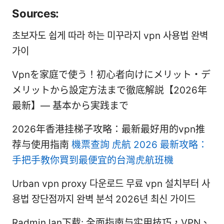
Sources:
초보자도 쉽게 따라 하는 미꾸라지 vpn 사용법 완벽
가이
Vpnを家庭で使う！初心者向けにメリット・デ
メリットから設定方法まで徹底解説【2026年
最新】— 基本から実践まで
2026年香港挂梯子攻略：最新最好用的vpn推
荐与使用指南
機票查詢 虎航 2026 最新攻略：
手把手教你買到最便宜的台灣虎航班機
Urban vpn proxy 다운로드 무료 vpn 설치부터 사
용법 장단점까지 완벽 분석 2026년 최신 가이드
Radmin lan下载: 全面指南与实用技巧，VPN、