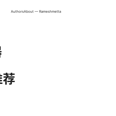
Authors
About — Rameshmetta
器
推荐