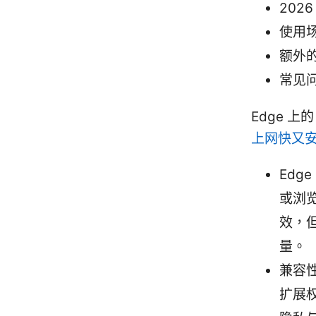
202
使用
额外
常见问
Edge 上
上网快又
Edg
或浏
效，
量。
兼容性
扩展