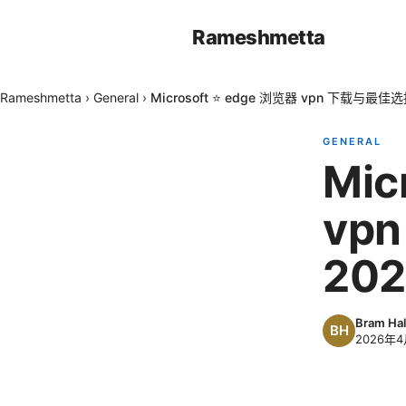
Rameshmetta
Rameshmetta
›
General
›
Microsoft ⭐ edge 浏览器 vpn 下载
GENERAL
Mic
vp
20
Bram Hal
2026年4