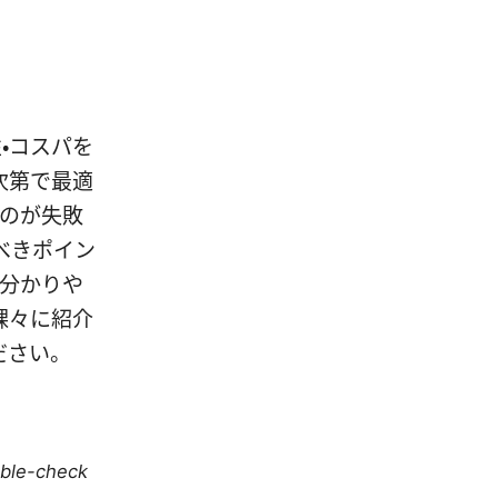
性・コスパを
次第で最適
るのが失敗
べきポイン
を分かりや
裸々に紹介
ださい。
uble-check