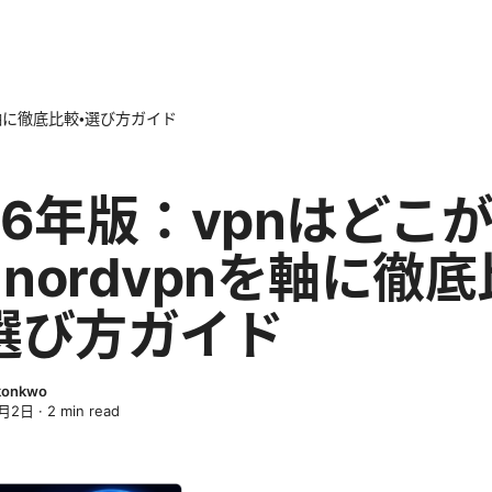
を軸に徹底比較・選び方ガイド
26年版：vpnはどこ
nordvpnを軸に徹底
選び方ガイド
Okonkwo
4月2日
·
2
min read