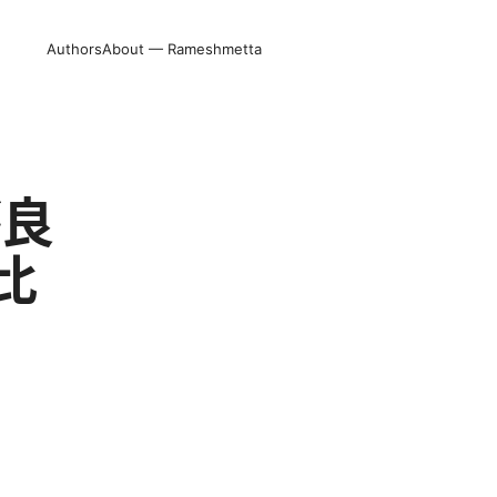
Authors
About — Rameshmetta
が良
比