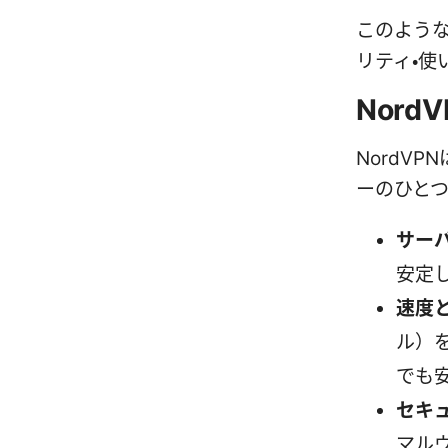
このような
リティ・使
Nor
NordV
ーのひと
サー
安定
速度
ル）
でも
セキ
マル