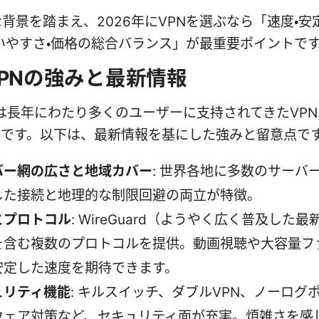
背景を踏まえ、2026年にVPNを選ぶなら「速度・安
いやすさ・価格の総合バランス」が最重要ポイントで
dVPNの強みと最新情報
PNは長年にわたり多くのユーザーに支持されてきたVP
つです。以下は、最新情報を基にした強みと留意点で
バー網の広さと地域カバー
: 世界各地に多数のサーバ
した接続と地理的な制限回避の両立が特徴。
とプロトコル
: WireGuard（ようやく広く普及した
を含む複数のプロトコルを提供。動画視聴や大容量フ
安定した速度を期待できます。
ュリティ機能
: キルスイッチ、ダブルVPN、ノーログ
ウェア対策など、セキュリティ面が充実。煩雑さを感