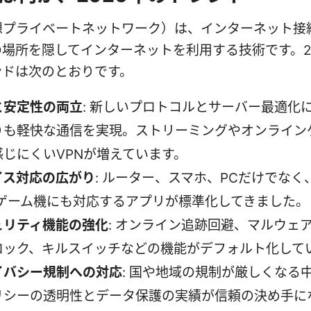
仮想プライベートネットワーク）は、インターネット接
場所を隠してインターネットを利用する技術です。2
ンドは次のとおりです。
と安定性の両立
: 新しいプロトコルとサーバー最適化
りも軽快な通信を実現。ストリーミングやオンライン
感じにくいVPNが増えています。
イス対応の広がり
: ルーター、スマホ、PCだけでなく
やゲーム機にも対応するアプリが標準化してきました。
ュリティ機能の強化
: オンライン追跡回避、マルウェ
ロック、キルスイッチなどの機能がデフォルト化して
イバシー規制への対応
: 国や地域の規制が厳しくなる
リシーの透明性とデータ保護の実績が信頼の決め手に