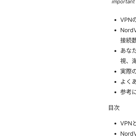
important 
VPN
Nor
接続
あな
視、
実際
よく
参考
目次
VPN
Nor