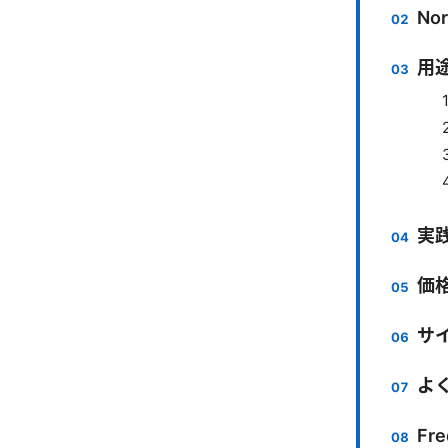
No
用
実
価
サ
よ
Fre