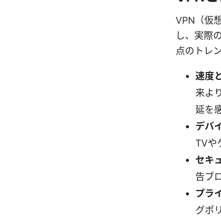
VPN（
し、実際の
点のトレ
速度
来よ
延を
デバ
TV
セキ
告ブ
プラ
グポ