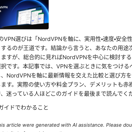
版のVPN選びは「NordVPNを軸に、実用性・速度・安全
」するのが王道です。結論から言うと、あなたの用途
ますが、総合的に見ればNordVPNを中心に検討す
選択です。本記事では、VPNを選ぶときに気をつける
、NordVPNを軸に最新情報を交えた比較と選び方
します。実際の使い方や料金プラン、デメリットも赤
で、迷っている人ほどこのガイドを最後まで読んでく
のガイドでわかること
this article were generated with AI assistance. Please do