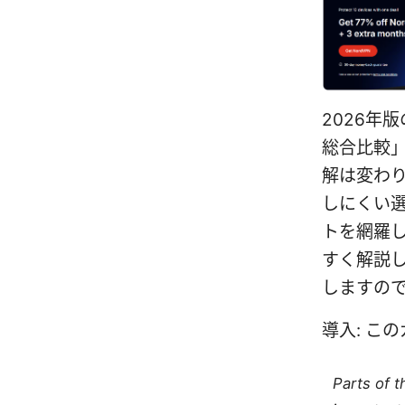
2026年
総合比較
解は変わり
しにくい
トを網羅し
すく解説
しますの
導入: こ
Parts of 