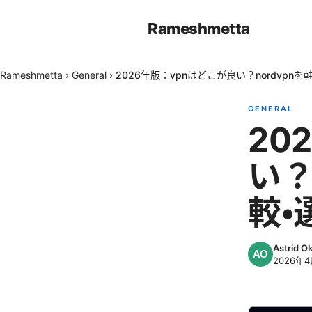
Rameshmetta
Rameshmetta
›
General
›
2026年版：vpnはどこが良い？nordvpn
GENERAL
20
い？
較・
Astrid 
2026年