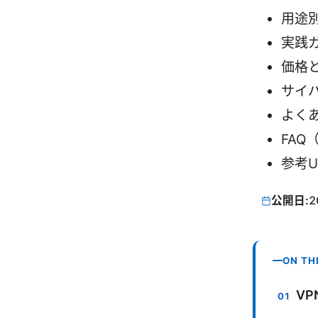
用途
実践
価格
サイ
よく
FAQ
参考U
公開日:
2
ON TH
VP