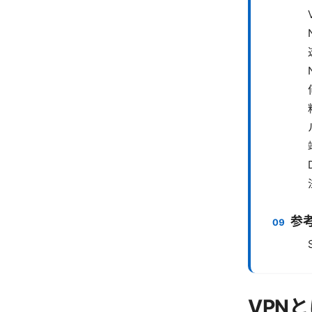
参
VPN