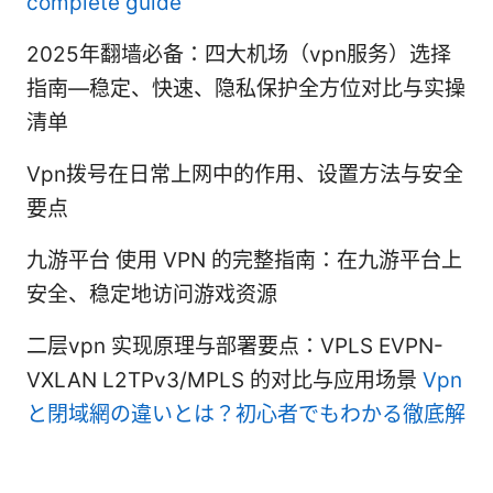
complete guide
2025年翻墙必备：四大机场（vpn服务）选择
指南—稳定、快速、隐私保护全方位对比与实操
清单
Vpn拨号在日常上网中的作用、设置方法与安全
要点
九游平台 使用 VPN 的完整指南：在九游平台上
安全、稳定地访问游戏资源
二层vpn 实现原理与部署要点：VPLS EVPN-
VXLAN L2TPv3/MPLS 的对比与应用场景
Vpn
と閉域網の違いとは？初心者でもわかる徹底解