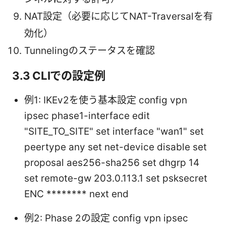
NAT設定（必要に応じてNAT-Traversalを有
効化）
Tunnelingのステータスを確認
3.3 CLIでの設定例
例1: IKEv2を使う基本設定 config vpn
ipsec phase1-interface edit
"SITE_TO_SITE" set interface "wan1" set
peertype any set net-device disable set
proposal aes256-sha256 set dhgrp 14
set remote-gw 203.0.113.1 set psksecret
ENC ******** next end
例2: Phase 2の設定 config vpn ipsec