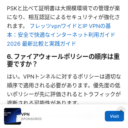
PSKと比べて証明書は大規模環境での管理が楽
になり、相互認証によるセキュリティが強化さ
れます。
フレッツvpnワイドとIP VPNの基
本：安全で快適なインターネット利用ガイド
2026 最新比較と実践ガイド
6. ファイアウォールポリシーの順序は重
要ですか？
はい。VPNトンネルに対するポリシーは適切な
順序で適用される必要があります。優先度の低
いポリシーが先に評価されるとトラフィックが
遮断される可能性があります。
×
VPN
7. トラブルシューティングの最も手堅い
Visit
SPONSORED
方法は？