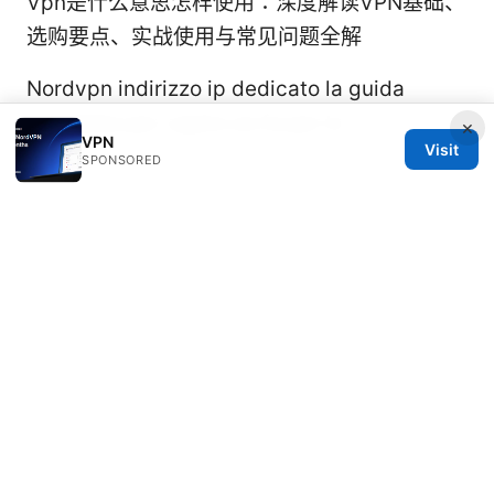
Vpn是什么意思怎样使用：深度解读VPN基础、
选购要点、实战使用与常见问题全解
Nordvpn indirizzo ip dedicato la guida
completa per capire se fa per te
×
VPN
Visit
SPONSORED
© 2026 Rameshmetta
Rameshmetta Ltd.
Gran Vía 28
Madrid, Madrid, 28013
ES
press@rameshmetta.com
+34 91 165 1965