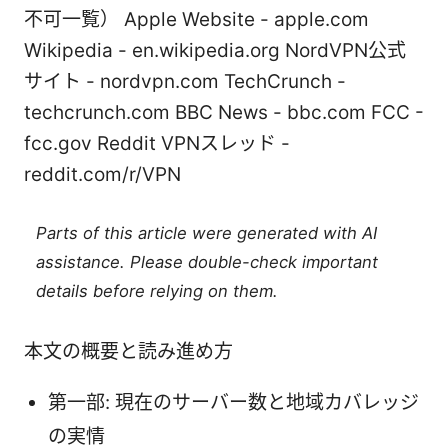
不可一覧） Apple Website - apple.com
Wikipedia - en.wikipedia.org NordVPN公式
サイト - nordvpn.com TechCrunch -
techcrunch.com BBC News - bbc.com FCC -
fcc.gov Reddit VPNスレッド -
reddit.com/r/VPN
Parts of this article were generated with AI
assistance. Please double-check important
details before relying on them.
本文の概要と読み進め方
第一部: 現在のサーバー数と地域カバレッジ
の実情