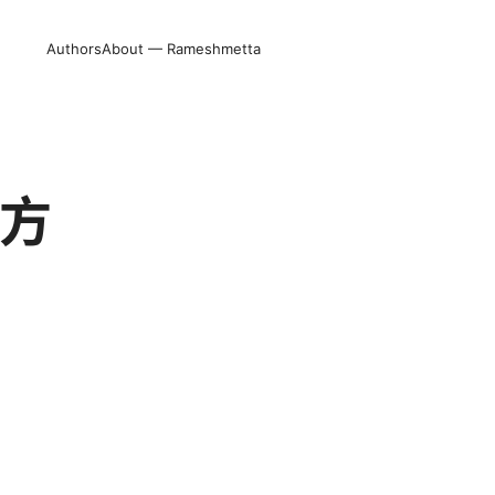
Authors
About — Rameshmetta
全方