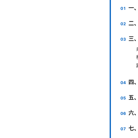
一
二
三
四
五
六
七