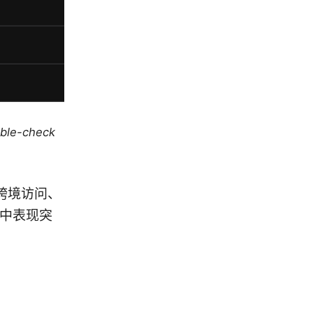
uble-check
化跨境访问、
景中表现突